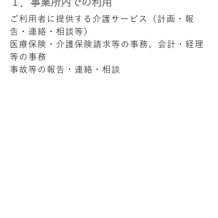
１．事業所内での利用
ご利用者に提供する介護サービス（計画・報
告・連絡・相談等）
医療保険・介護保険請求等の事務、会計・経理
等の事務
事故等の報告・連絡・相談
ご利用者へのサービスの質向上（ケア会議、研
修等）
その他、ご利用者に係る事業所の管理運営業務
２．他の事業所等への情報提供
医療機関、ご利用者にサービスを提供する他の
居宅サービス事業者や居宅介護支援事業所との
連携、照会への回答
その他の家族等介護者への心身の状況説明
医療保険事務の委託
審査支払機関へのレセプト提出、審査支払機関