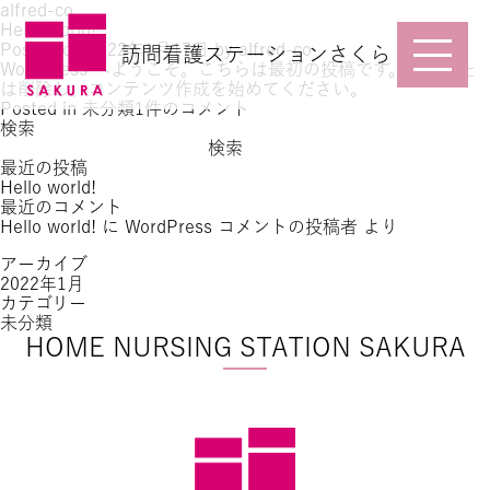
alfred-co
Hello world!
Posted on
2022年1月17日
by
alfred-co
訪問看護ステーションさくら
WordPress へようこそ。こちらは最初の投稿です。編集また
は削除し、コンテンツ作成を始めてください。
Hello
Posted in
未分類
1件のコメント
world!
検索
へ
検索
の
最近の投稿
Hello world!
最近のコメント
Hello world!
に
WordPress コメントの投稿者
より
アーカイブ
2022年1月
カテゴリー
未分類
HOME NURSING STATION SAKURA