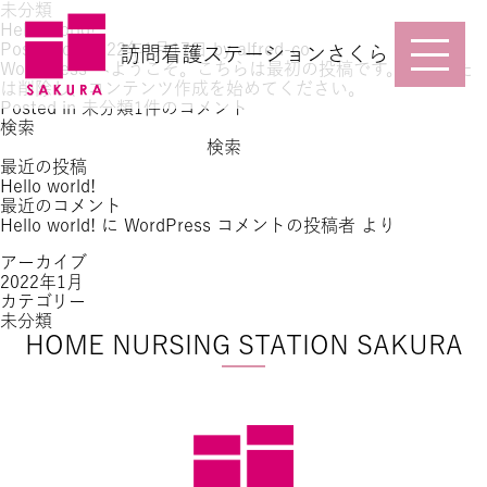
未分類
Hello world!
Posted on
2022年1月17日
by
alfred-co
訪問看護ステーションさくら
WordPress へようこそ。こちらは最初の投稿です。編集また
は削除し、コンテンツ作成を始めてください。
Hello
Posted in
未分類
1件のコメント
world!
検索
へ
検索
の
最近の投稿
Hello world!
最近のコメント
Hello world!
に
WordPress コメントの投稿者
より
アーカイブ
2022年1月
カテゴリー
未分類
HOME NURSING STATION SAKURA